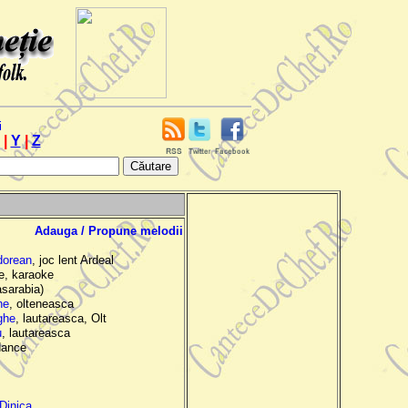
i
|
Y
|
Z
Adauga / Propune melodii
odorean
, joc lent Ardeal
e, karaoke
sarabia)
he
, olteneasca
ghe
, lautareasca, Olt
u
, lautareasca
dance
Dinica