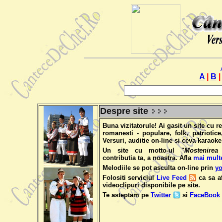
A
|
B
|
Despre site
Buna vizitatorule! Ai gasit un site cu r
romanesti - populare, folk, patriotic
Versuri, auditie on-line si ceva karaoke
Un site cu motto-ul "
Mostenirea
contributia ta, a noastra.
Afla
mai mult
Melodiile se pot asculta on-line prin
y
Folositi serviciul
Live Feed
ca sa af
videoclipuri disponibile pe site.
Te asteptam pe
Twitter
si
FaceBook