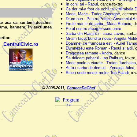
In ochii tai - Raoul
, dance foxtro
Ce dor mi-a fost de ochii tai - Mirabela 
Marie, Marie - Tudor Gheorghe
, oltenea
Drum bun - Pentru Patrie - Ansamblul A
ite asa ca suntem deschisi
Firule mai fir de iarba - Maria Butaciu
, d
lama, bannere. In sectiunea
Pe-al nostru steag e scris unire
Sarba din Flaminzi - Laura Lavric
, sarb
rilor.
Mi-am facut bundita noua - Angela Mold
Doamne, ce frumoasa esti - Aurel Tama
CentrulCivic.ro
Dumnezeu este Roman - Raoul si altii
, 
Dragostea ramane - Andra
, dance
Sa ridicam paharul - Ian Raiburg
, foxtro
Marie poale-n ciurate - Traian Jurchelea
Asta-i sarba de demult - Zenaida Julea
,
Bine-i sede mesei mele - Ion Paladi
, in
©
2008-2011,
CanteceDeChef