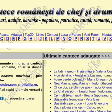
Acasa
|
Adauga
|
Top30
|
Links
|
Contact
|
Lasa o Parere
|
Vezi Pareri
|
Noutat
C
|
D
|
E
|
F
|
G
|
H
|
I
|
J
|
K
|
L
|
M
|
N
|
O
|
P
|
R
|
S
|
T
|
U
|
V
|
X
Ultimele cantece adaugate
enumite si indragite cantece
e, romante, chiar si dance.
.
La tati ni greu - Traian Ilea si Valeria C
Flori de liliac - Anastasia Lazariuc
, danc
 noastra muzicala",
prin
Foaie verde bob naut - Maria Dragan
(Ba
e
...
Nea Marine, nea Marine - Tudor Gheorg
outube.com
si
trilulilu.ro
.
Of ce dor, ce chin ce jale - Tudor Gheor
lati rapid ultimele versuri /
La Chilia-n port - Taraful Ionel Tudorean
Ce mult te-am iubit - Ileana Sipoteanu
, 
cu sugestii si pareri.
Basarabie frumoasa - Veta Biris
Basarabia pe cruce - Tudor Gheorghe
Daca ploaia s-ar opri - Cargo
, rock
Sunt vagabondul vietii mele - Gheorghe 