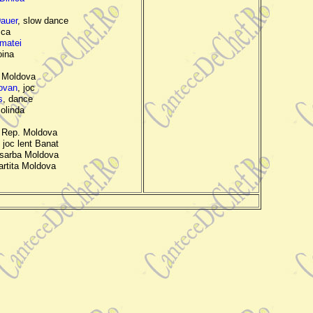
Dauer
, slow dance
sca
rmatei
oina
a Moldova
ovan
, joc
s
, dance
colinda
, Rep. Moldova
, joc lent Banat
 sarba Moldova
vartita Moldova