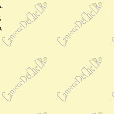
al,
,
s.
l,
,