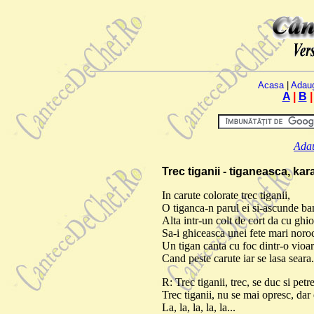
Acasa
|
Adau
A
|
B
Adau
Trec tiganii - tiganeasca, ka
In carute colorate trec tiganii,
O tiganca-n parul ei si-ascunde ban
Alta intr-un colt de cort da cu ghio
Sa-i ghiceasca unei fete mari noro
Un tigan canta cu foc dintr-o vioa
Cand peste carute iar se lasa seara.
R: Trec tiganii, trec, se duc si petr
Trec tiganii, nu se mai opresc, dar 
La, la, la, la, la...