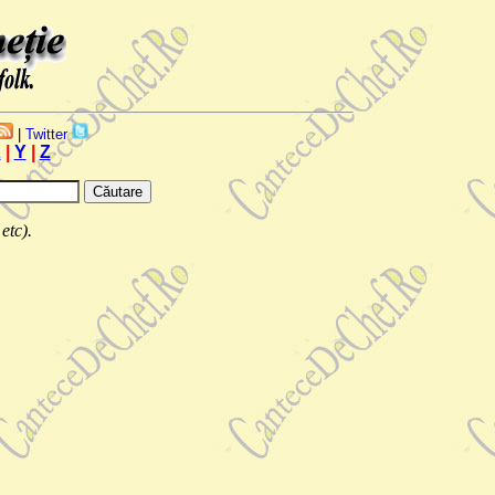
|
Twitter
X
|
Y
|
Z
etc).