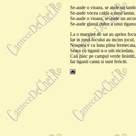
Se-aude o vioara, se aude un tamb
Se-aude vocea calda a unui lautar,
Se-aude o vioara, se-aude un arcus
Se-aude glasul dulce a unui tiganu
La o margine de sat au aprins focu
Iar in jurul focului au incins jocul,
Noaptea e cu luna plina fermecata
Seara cu tiganii n-o uiti niciodata,
Caii pasc pe campul verde linistiti,
Iar tiganii canta si sunt fericiti.