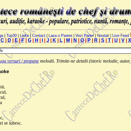
ga
|
Top30
|
Links
|
Contact
|
Lasa o Parere
|
Vezi Pareri
|
Noutati
|
Live Feed
|
C
|
D
|
E
|
F
|
G
|
H
|
I
|
J
|
K
|
L
|
M
|
N
|
O
|
P
|
R
|
S
|
T
|
U
|
V
|
ga versuri / propune
melodii. Trimite-ne detalii (istoric melodie, autor, 
raoke
ii,
cul,
cul,
ra
ec,
ei se iubesc.