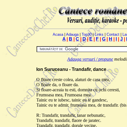
Acasa
|
Adauga
|
Top30
|
Links
|
Contact
|
La
A
|
B
|
C
|
D
|
E
|
F
|
G
|
H
|
I
|
J
|
Adauga versuri / propune
melodii.
Ion Suruceanu - Trandafir, dance
O floare creste colea, alaturi de casa mea,
O floare da, o floare da.
Si floare-aceaia tu esti, domnita cu ochi ceresti,
Frumoasa mea, Frumoasa mea.
Tainic eu te iubesc, tainic eu te gandesc,
Tainic eu te admir, frumoasa mea, de trandafir. (bis
R: Trandafir, trandafir, tanar nebunatic,
Trandafir, trandafir, flaore de jaratec.
Trandafir, trandafir, dorule vecine,