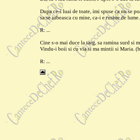
Dupa ce-i luai de toate, imi spuse ca nu se po
sa se iubeasca cu mine, ca-i e rusine de lume. 
R: ...
Cine s-o mai duce la targ, sa ramina surd si m
Vindu-i boii si cu via si ma mintii si Maria. (b
R: ...