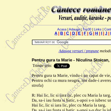
Acasa
|
Adauga
|
Top30
|
Links
|
Cont
A
|
B
|
C
|
D
|
E
|
F
|
G
|
H
|
I
|
J
|
Adauga versuri / propune
melodii.
Pentru gura ta Marie - Niculina Stoican,
Trimite prin:
Pentr
u gura ta Marie, vindu-i un capat de vie,
Pentru ochi ca mura neagra, imi dade-i averea
strofa)
R: Hai lic, lic si iara lic, plec cu Maria la targ,
Da, sa-i iau fusta si batic, s-apoi s-o iubesc u
Hai lic, lic si iara lic, plec cu Maria la targ,
Da, sa-i iau fusta si batic, s-apoi s-o duc la iu