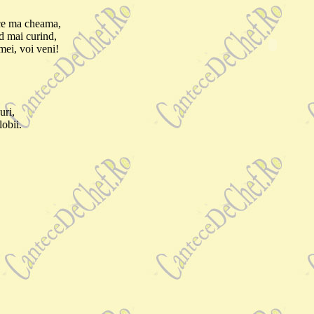
 ce ma cheama,
d mai curind,
mei, voi veni!
uri,
lobii.