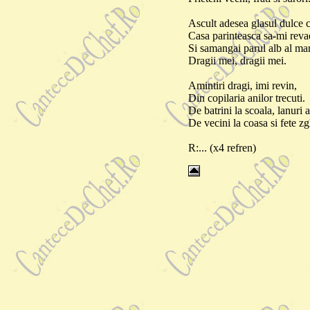
Ascult adesea glasul dulce
Casa parinteasca sa-mi reva
Si samangai parul alb al ma
Dragii mei, dragii mei.
Amintiri dragi, imi revin,
Din copilaria anilor trecuti.
De batrini la scoala, lanuri a
De vecini la coasa si fete zg
R:... (x4 refren)