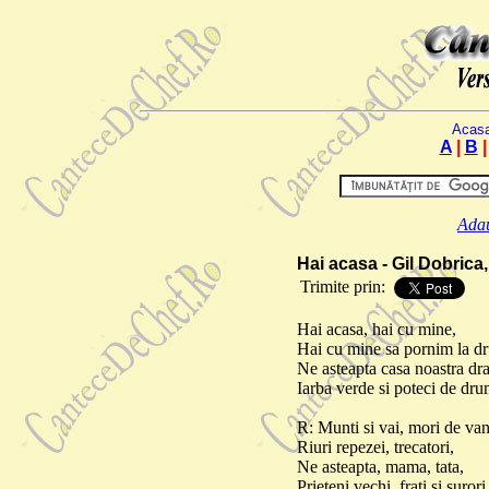
Acas
A
|
B
Adau
Hai acasa - Gil Dobrica
Trimite prin:
Hai acasa, hai cu mine,
Hai cu mine sa pornim la d
Ne a
steapta casa noastra dr
Iarba verde si poteci de dru
R: Munti si vai, mori de van
Riuri repezei, trecatori,
Ne asteapta, mama, tata,
Prieteni vechi, frati si surori