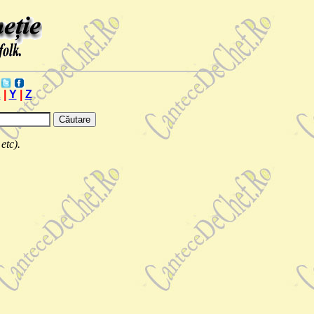
X
|
Y
|
Z
etc).