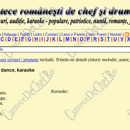
a
|
Adauga
|
Top30
|
Links
|
Contact
|
Lasa o Parere
|
Vezi Pareri
|
Noutati
|
|
C
|
D
|
E
|
F
|
G
|
H
|
I
|
J
|
K
|
L
|
M
|
N
|
O
|
P
|
R
|
S
|
T
|
U
|
V
|
ga versuri / propune
melodii. Trimite-ne detalii (istoric melodie, autor, 
, dance, karaoke
Karaoke:
rum.
aga,
m.
t,
.