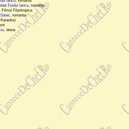
dui Iancu
, romanta
olae Furdui Iancu
, romanta
 Filmul Filantropica
e Sarac
, romanta
+ Karaoke)
lent
ciu
, doina