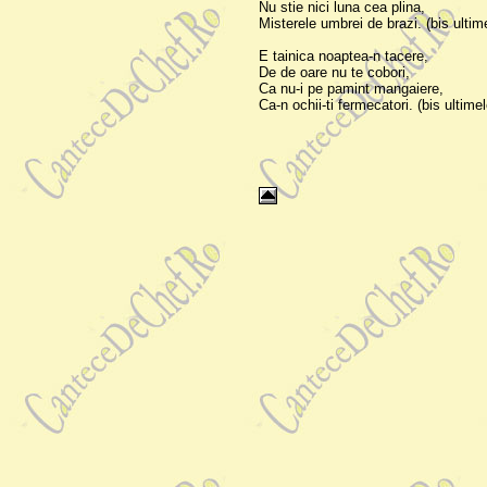
Nu stie nici luna cea plina,
Misterele umbrei de brazi. (bis ultim
E tainica noaptea-n tacere,
De de oare nu te cobori,
Ca nu-i pe pamint mangaiere,
Ca-n ochii-ti fermecatori. (bis ultimel