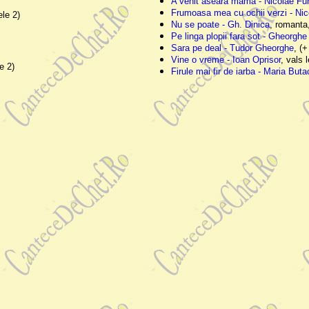
A venit aseara mama - Nicolae Fur
Frumoasa mea cu ochii verzi - Nic
ele 2)
Nu se poate - Gh. Dinica
, romanta,
Pe linga plopii fara sot - Gheorgh
Sara pe deal - Tudor Gheorghe
, (
Vine o vreme - Ioan Oprisor
, vals 
e 2)
Firule mai fir de iarba - Maria Buta