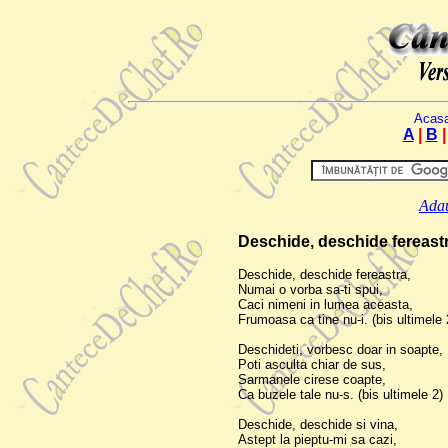
Acas
A
|
B
Adau
Deschide, deschide fereastr
Deschide, deschide fereastra,
Numai o vorba sa-ti spui,
Caci nimeni in lumea aceasta,
Frumoasa ca tine nu-i. (bis ultimele 
Deschideti, vorbesc doar in soapte,
Poti asculta chiar de sus,
Sarmanele cirese coapte,
Ca buzele tale nu-s. (bis ultimele 2)
Deschide, deschide si vina,
Astept la pieptu-mi sa cazi,