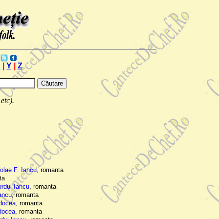
X
|
Y
|
Z
etc).
olae F. Iancu
, romanta
ta
urdui Iancu
, romanta
Iancu
, romanta
adocea
, romanta
adocea
, romanta