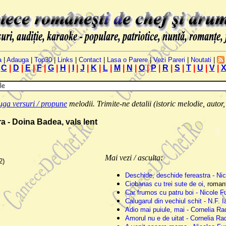
a
|
Adauga
|
Top30
|
Links
|
Contact
|
Lasa o Parere
|
Vezi Pareri
|
Noutati
|
|
C
|
D
|
E
|
F
|
G
|
H
|
I
|
J
|
K
|
L
|
M
|
N
|
O
|
P
|
R
|
S
|
T
|
U
|
V
|
ga versuri / propune
melodii. Trimite-ne detalii (istoric melodie, autor, 
a - Doina Badea, vals lent
Mai vezi / asculta:
2)
Deschide, deschide fereastra - Nic
Ciobanas cu trei sute de oi
, roman
Car frumos cu patru boi - Nicole F
Calugarul din vechiul schit - N.F. 
Adio mai puiule, mai - Cornelia R
Amorul nu e de uitat - Cornelia R