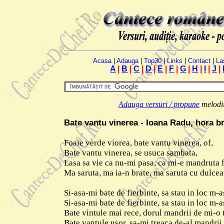
Acasa
|
Adauga
|
Top30
|
Links
|
Contact
|
La
A
|
B
|
C
|
D
|
E
|
F
|
G
|
H
|
I
|
J
|
Adauga versuri / propune
melodii.
Bate vantu vinerea - Ioana Radu, hora b
Foaie verde viorea, bate vantu vinerea, of,
Bate vantu vinerea, se usuca sambata,
Lasa sa vie ca nu-mi pasa, ca mi-e mandruta 
Ma saruta, ma ia-n brate, ma saruta cu dulcea
Si-asa-mi bate de fierbinte, sa stau in loc m-a
Si-asa-mi bate de fierbinte, sa stau in loc m-a
Bate vintule mai rece, dorul mandrii de mi-o 
Bate vantule usor, sa-mi treaca de-al mandrii 