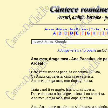
Acasa
|
Adauga
|
Top30
|
Links
|
Contact
|
La
A
|
B
|
C
|
D
|
E
|
F
|
G
|
H
|
I
|
J
|
Adauga versuri / propune
melodii.
Ana mea, draga mea - Ana Pacatius, de pah
Ardeal
Bate vantu usor ca pana, fa cit patima lui Ana,
Ca Anuta cat traieste, cinta si se veseleste.
Ana mea, draga mea, mor dupa gurita ta.
Traiu cand ti se uraste, lasa totul si iubeste,
De ce doboara o boala grea, cinta si nu te-ntrista.
Ana mea, draga mea, mor dupa gurita ta.
Ana, Ana, nume mandru, nu sti dragostea si gindu,